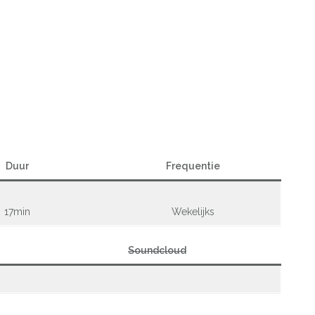
Duur
Frequentie
17min
Wekelijks
Soundcloud