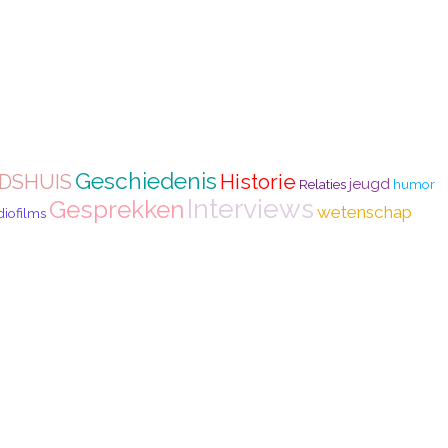
Geschiedenis
Historie
DSHUIS
jeugd
Relaties
humor
Interviews
Gesprekken
wetenschap
iofilms