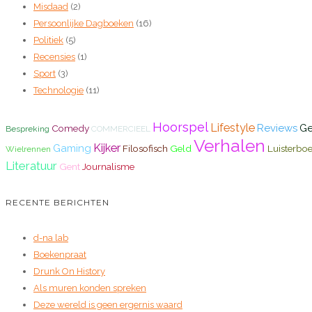
Misdaad
(2)
Persoonlijke Dagboeken
(16)
Politiek
(5)
Recensies
(1)
Sport
(3)
Technologie
(11)
Hoorspel
Lifestyle
Reviews
Ge
Comedy
Bespreking
COMMERCIEEL
Verhalen
Kijker
Gaming
Filosofisch
Geld
Luisterbo
Wielrennen
Literatuur
Gent
Journalisme
RECENTE BERICHTEN
d-na lab
Boekenpraat
Drunk On History
Als muren konden spreken
Deze wereld is geen ergernis waard