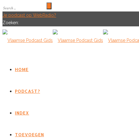
Je podcast op WebRadio?
Zoeken:
HOME
PODCAST?
INDEX
TOEVOEGEN