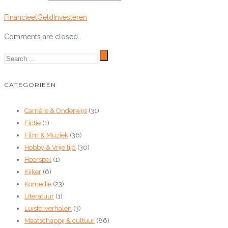
Financieel
Geld
Investeren
Comments are closed.
CATEGORIEËN
Carrière & Onderwijs
(31)
Fictie
(1)
Film & Muziek
(36)
Hobby & Vrije tijd
(30)
Hoorspel
(1)
Kijker
(6)
Komedie
(23)
Literatuur
(1)
Luisterverhalen
(3)
Maatschappij & cultuur
(86)