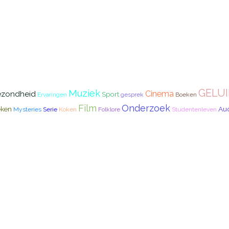
GELUI
Muziek
Cinema
zondheid
Sport
Ervaringen
gesprek
Boeken
Film
Onderzoek
eken
Aud
Mysteries
Serie
Koken
Folklore
Studentenleven