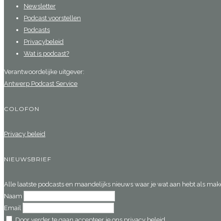
Newsletter
Podcast voorstellen
Podcasts
Privacybeleid
Wat is podcast?
Verantwoordelijke uitgever:
Antwerp Podcast Service
COLOFON
Privacy beleid
NIEUWSBRIEF
Alle laatste podcasts en maandelijks nieuws waar je wat aan hebt als make
Naam
Email
Door verder te gaan accepteer je ons privacy beleid.