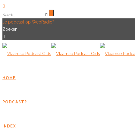
Je podcast op WebRadio?
Zoeken:
HOME
PODCAST?
INDEX