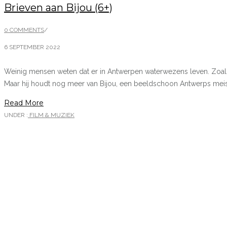
Brieven aan Bijou (6+)
0 COMMENTS
/
6 SEPTEMBER 2022
Weinig mensen weten dat er in Antwerpen waterwezens leven. Zoals 
Maar hij houdt nog meer van Bijou, een beeldschoon Antwerps meisj
Read More
UNDER :
FILM & MUZIEK