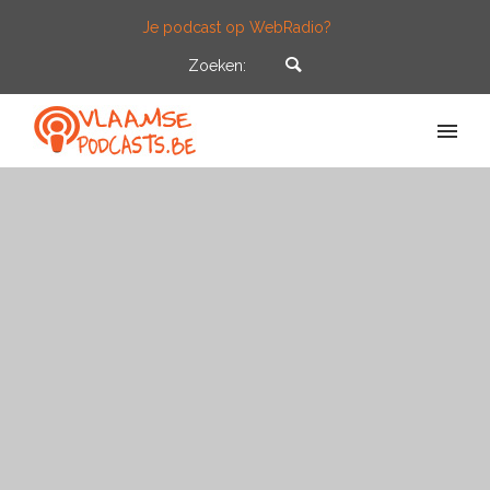
Je podcast op WebRadio?
Zoeken: