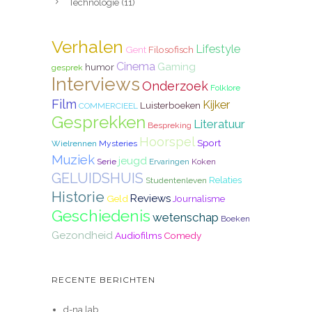
Technologie
(11)
Verhalen
Lifestyle
Gent
Filosofisch
Cinema
Gaming
humor
gesprek
Interviews
Onderzoek
Folklore
Film
Kijker
Luisterboeken
COMMERCIEEL
Gesprekken
Literatuur
Bespreking
Hoorspel
Sport
Wielrennen
Mysteries
Muziek
jeugd
Serie
Ervaringen
Koken
GELUIDSHUIS
Relaties
Studentenleven
Historie
Reviews
Geld
Journalisme
Geschiedenis
wetenschap
Boeken
Gezondheid
Audiofilms
Comedy
RECENTE BERICHTEN
d-na lab