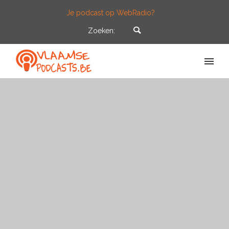
Je podcast op WebRadio?
Zoeken: