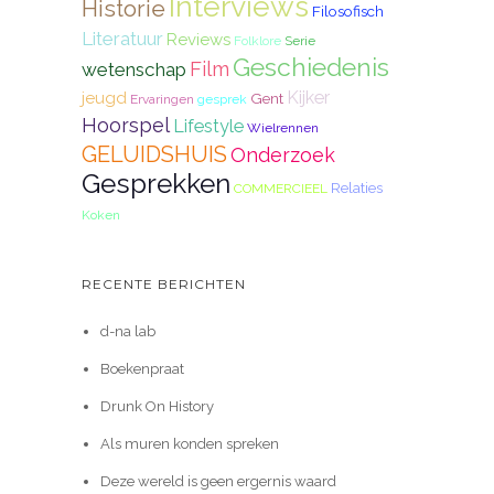
Interviews
Historie
Filosofisch
Literatuur
Reviews
Folklore
Serie
Geschiedenis
Film
wetenschap
Kijker
jeugd
Gent
Ervaringen
gesprek
Hoorspel
Lifestyle
Wielrennen
GELUIDSHUIS
Onderzoek
Gesprekken
Relaties
COMMERCIEEL
Koken
RECENTE BERICHTEN
d-na lab
Boekenpraat
Drunk On History
Als muren konden spreken
Deze wereld is geen ergernis waard