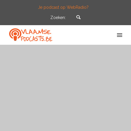
Je podcast op WebRadio?
Zoeken: