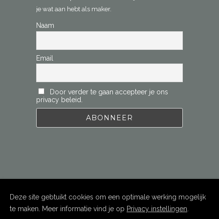
je wat aan hebt als maker.
Naam
Email
Door verder te gaan accepteer je ons
privacy beleid.
Deze site gebtuikt cookies om een optimale werking mogelijk
te maken. Meer informatie vind je op
Privacy instellingen
.
Copyright
Istvan Leel-Össy
2022. All