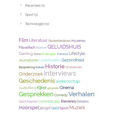
Recensies
(1)
Sport
(3)
Technologie
(11)
Film
Literatuur
Studentenleven
Mysteries
GELUIDSHUIS
Filosofisch
Boeken
Lifestyle
Gaming
Serie
Ervaringen
Folklore
Gezondheid
Journalisme
Luisterboeken
Historie
Bespreking
Koken
Wielrennen
Interviews
Onderzoek
Geschiedenis
wetenschap
Kijker
Cinema
Audiofilms
gesprek
Gesprekken
Verhalen
Comedy
Reviews
Gent
humor
Relaties
COMMERCIEEL
Hoorspel
Muziek
jeugd
Geld
Sport