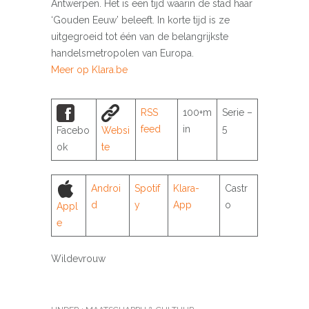
Antwerpen. Het is een tijd waarin de stad haar
‘Gouden Eeuw’ beleeft. In korte tijd is ze
uitgegroeid tot één van de belangrijkste
handelsmetropolen van Europa.
Meer op Klara.be
RSS
100+m
Serie –
feed
in
5
Facebo
Websi
ok
te
Androi
Spotif
Klara
-
Castr
d
y
App
o
Appl
e
Wildevrouw