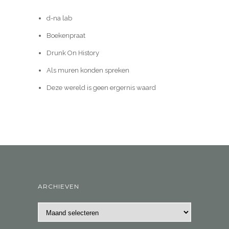
d-na lab
Boekenpraat
Drunk On History
Als muren konden spreken
Deze wereld is geen ergernis waard
ARCHIEVEN
Archieven