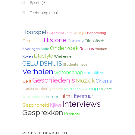
Sport
(3)
Technologie
(11)
Hoorspel
jeugd
COMMERCIEEL
Bespreking
Historie
Geld
Sport
Comedy
Filosofisch
Onderzoek
Relaties
Ervaringen
Serie
Boeken
Lifestyle
Koken
Wielrennen
GELUIDSHUIS
Studentenleven
Verhalen
wetenschap
Audiofilms
Geschiedenis
Muziek
Cinema
Gent
Gaming
Luisterboeken
gesprek
Mysteries
Folklore
Film
Literatuur
Journalisme
humor
Interviews
Kijker
Gezondheid
Gesprekken
Reviews
RECENTE BERICHTEN