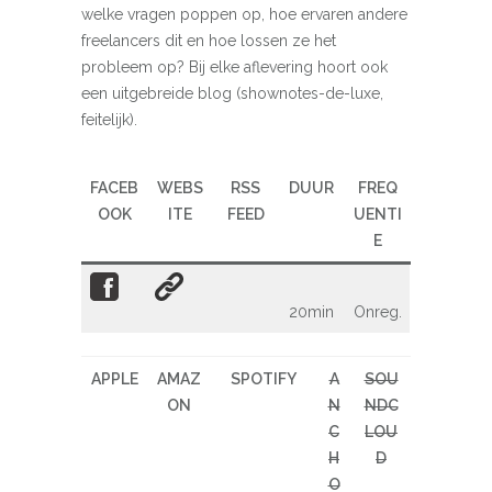
welke vragen poppen op, hoe ervaren andere
freelancers dit en hoe lossen ze het
probleem op? Bij elke aflevering hoort ook
een uitgebreide blog (shownotes-de-luxe,
feitelijk).
FACEB
WEBS
RSS
DUUR
FREQ
OOK
ITE
FEED
UENTI
E
20min
Onreg.
APPLE
AMAZ
SPOTIFY
A
SOU
ON
N
NDC
C
LOU
H
D
O