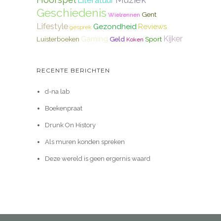
Literatuur
Geschiedenis
Gent
Wielrennen
Lifestyle
Gezondheid
Reviews
gesprek
Kijker
Gaming
Luisterboeken
Geld
Sport
Koken
RECENTE BERICHTEN
d-na lab
Boekenpraat
Drunk On History
Als muren konden spreken
Deze wereld is geen ergernis waard