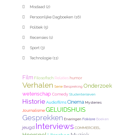
Misdaad
(2)
Persoonlijke Dagboeken
(16)
Politiek
(5)
Recensies
(1)
Sport
(3)
Technologie
(11)
Film
Filosofisch
Relaties
humor
Verhalen
Onderzoek
Serie
Bespreking
wetenschap
Comedy
Studentenleven
Historie
Cinema
Audiofilms
Mysteries
GELUIDSHUIS
Journalisme
Gesprekken
Ervaringen
Folklore
Boeken
Interviews
jeugd
COMMERCIEEL
Hoorspel
Muziek