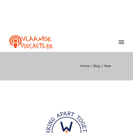
Home
/
Blog
/ Here