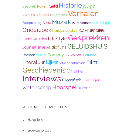
Historie
jeugd
Geld
gesprek
Koken
Verhalen
Gezondheid
Mysteries
Muziek
Gaming
Bespreking
Serie
Wielrennen
Onderzoek
Luisterboeken
COMMERCIEEL
Gesprekken
Lifestyle
Gent
Relaties
GELUIDSHUIS
Journalisme
Audiofilms
Reviews
Sport
Comedy
Boeken
Folklore
Film
Literatuur
Kijker
Studentenleven
Geschiedenis
Cinema
Interviews
Filosofisch
Ervaringen
Hoorspel
wetenschap
humor
RECENTE BERICHTEN
d-na lab
Boekenpraat