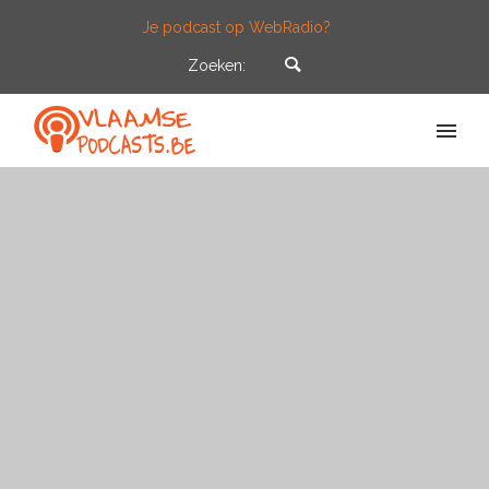
Je podcast op WebRadio?
Zoeken: