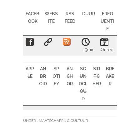
FACEB
WEBS
RSS
DUUR
FREQ
OOK
ITE
FEED
UENTI
E
15min
Onreg.
APP
AN
SP
AN
SO
STI
BRE
LE
DR
OTI
CH
UN
TC
AKE
OID
FY
OR
DCL
HER
R
OU
D
UNDER :
MAATSCHAPPIJ & CULTUUR