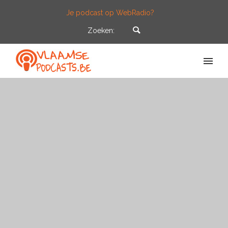
Je podcast op WebRadio?
Zoeken: