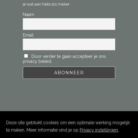
je wat aan hebt als maker.
Naam
Email
Door verder te gaan accepteer je ons
privacy beleid.
Deze site gebtuikt cookies om een optimale werking mogelijk
te maken. Meer informatie vind je op
Privacy instellingen
.
Copyright
Istvan Leel-Össy
2022. All