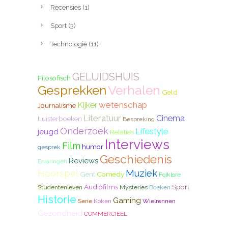
Recensies
(1)
Sport
(3)
Technologie
(11)
GELUIDSHUIS
Filosofisch
Gesprekken
Verhalen
Geld
wetenschap
Kijker
Journalisme
Literatuur
Cinema
Luisterboeken
Bespreking
Onderzoek
Lifestyle
jeugd
Relaties
Interviews
Film
humor
gesprek
Geschiedenis
Reviews
Ervaringen
Hoorspel
Muziek
Gent
Comedy
Folklore
Audiofilms
Sport
Studentenleven
Mysteries
Boeken
Historie
Gaming
Serie
Koken
Wielrennen
Gezondheid
COMMERCIEEL