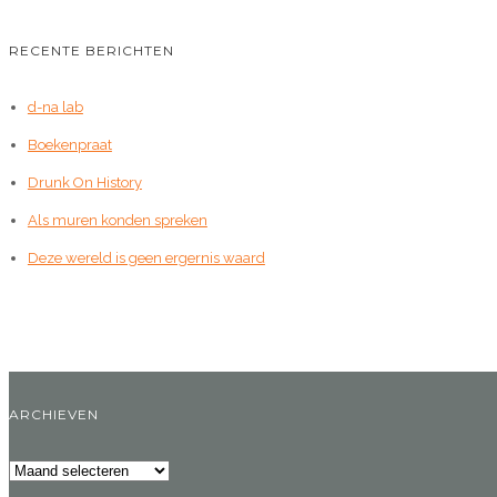
RECENTE BERICHTEN
d-na lab
Boekenpraat
Drunk On History
Als muren konden spreken
Deze wereld is geen ergernis waard
ARCHIEVEN
Archieven