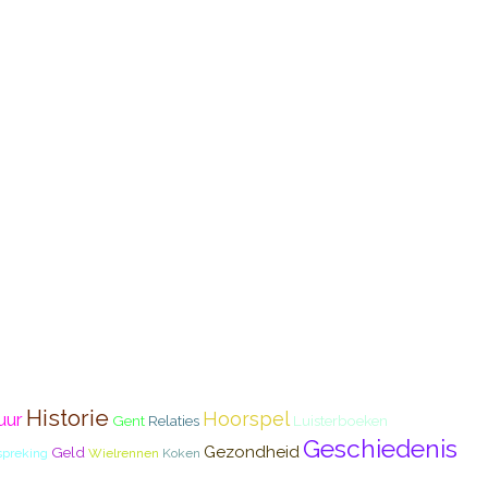
Historie
Hoorspel
uur
Gent
Relaties
Luisterboeken
Geschiedenis
Gezondheid
Geld
preking
Wielrennen
Koken