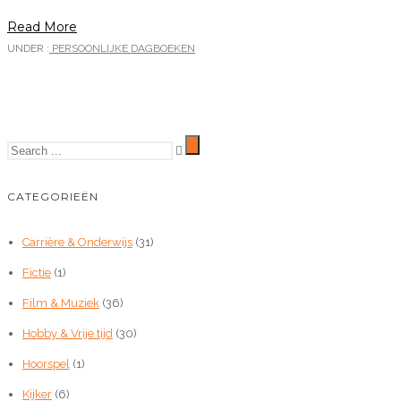
Read More
UNDER :
PERSOONLIJKE DAGBOEKEN
CATEGORIEËN
Carrière & Onderwijs
(31)
Fictie
(1)
Film & Muziek
(36)
Hobby & Vrije tijd
(30)
Hoorspel
(1)
Kijker
(6)