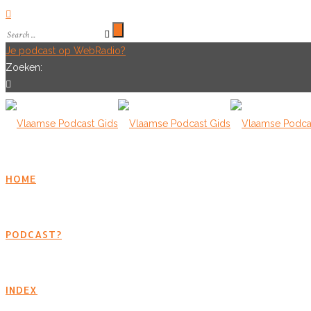
Je podcast op WebRadio?
Zoeken:
HOME
PODCAST?
INDEX