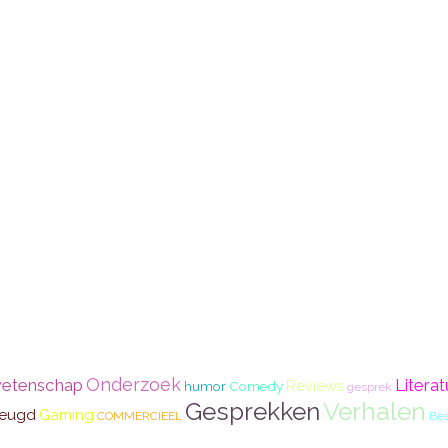
Onderzoek
etenschap
Literat
Reviews
humor
Comedy
gesprek
Gesprekken
Verhalen
jeugd
Gaming
COMMERCIEEL
Bes