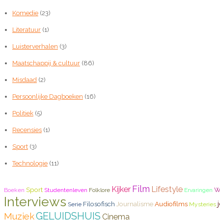
Komedie
(23)
Literatuur
(1)
Luisterverhalen
(3)
Maatschappij & cultuur
(86)
Misdaad
(2)
Persoonlijke Dagboeken
(16)
Politiek
(5)
Recensies
(1)
Sport
(3)
Technologie
(11)
Film
w
Kijker
Lifestyle
Sport
Boeken
Studentenleven
Folklore
Ervaringen
Interviews
Filosofisch
Journalisme
Audiofilms
Serie
Mysteries
GELUIDSHUIS
Muziek
Cinema